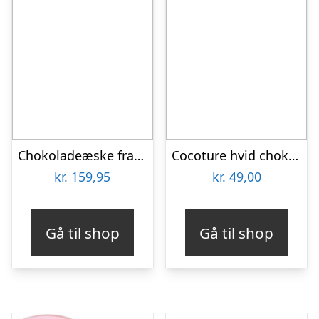
Chokoladeæske fra Cocoture i sort – 225g
Cocoture hvid chokolade med karamel og havsalt – 90g
kr.
159,95
kr.
49,00
Gå til shop
Gå til shop