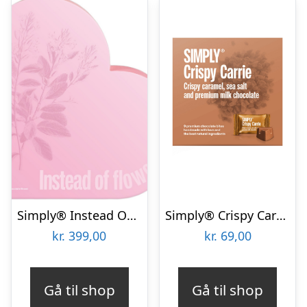
Simply® Instead OF Flowers Chokoladeæske (400g)
Simply® Crispy Carrie Chokoladeæske (90g)
kr.
399,00
kr.
69,00
Gå til shop
Gå til shop