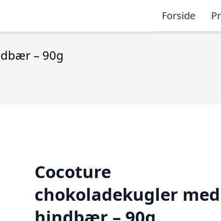
Forside
P
ndbær – 90g
Cocoture
chokoladekugler med
hindbær – 90g