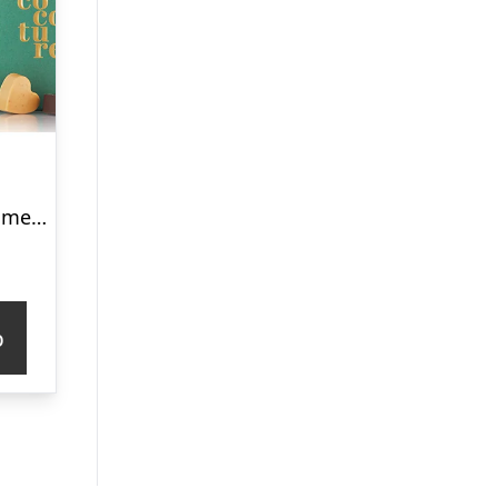
Chokoladeæske med 14 stk. fyldte chokolader fra Cocoture i grøn æske – 126g
p