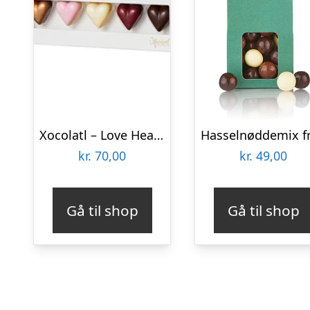
Xocolatl – Love Hearts 5 stk.
kr.
70,00
kr.
49,00
Gå til shop
Gå til shop