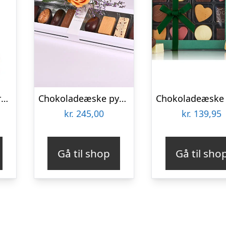
Hasselnøddemix fra Cocoture i grøn æske – 90g
Chokoladeæske pyntet med blomst – Send blomster med Bloomit
kr.
245,00
kr.
139,95
Gå til shop
Gå til sho